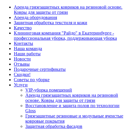
Аренда грязезащитных ковриков на резиновой основе.
Ковры для защиты от грязи
Аренда оборудования
Защитная обработка текстиля и кожи
Качество
Клининговая компания "Райдо" в Екатеринбурге -
профессиональная уборка, поддерживающая уборка
Контакты
Наша команда
Наши работы
Новости
Отзывы
Подарочные сертификаты
Скидки!
Советы по уборке
Услуги
VIP-уборка помещений
Аренда грязезащитных ковриков на резиновой
основе. Ковры для защиты от грязи
Восстановление и защита полов по технологии
Gloss
Грязезащитные резиновые и модульные ячеистые
ковровые покрытия
Защитная обработка фасадов